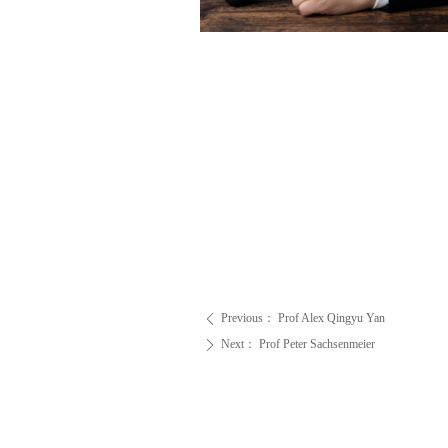
Previous：
Prof Alex Qingyu Yan
ꄴ
Next：
Prof Peter Sachsenmeier
ꄲ