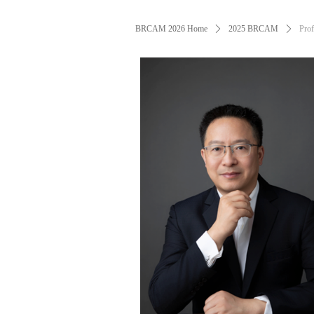
BRCAM 2026 Home
ꄲ
2025 BRCAM
ꄲ
Pro