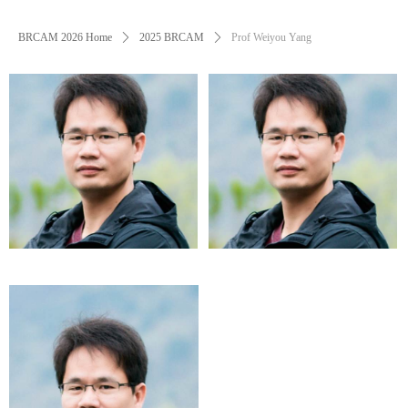
BRCAM 2026 Home
ꄲ
2025 BRCAM
ꄲ
Prof Weiyou Yang