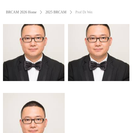
BRCAM 2026 Home
ꄲ
2025 BRCAM
ꄲ
Prof Di Wei